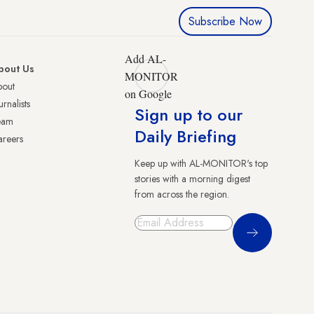
Subscribe Now
Add AL-
bout Us
MONITOR
bout
on Google
urnalists
Sign up to our
eam
Daily Briefing
reers
Keep up with AL-MONITOR's top
stories with a morning digest
from across the region.
Sign Up