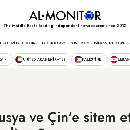
The Middle Eastʼs leading independent news source since 2012
& SECURITY
CULTURE
TECHNOLOGY
ECONOMY & BUSINESS
EXPLORE
I
RAN
UNITED ARAB EMIRATES
PALESTINE
LEBA
Rusya ve Çin'e sitem 