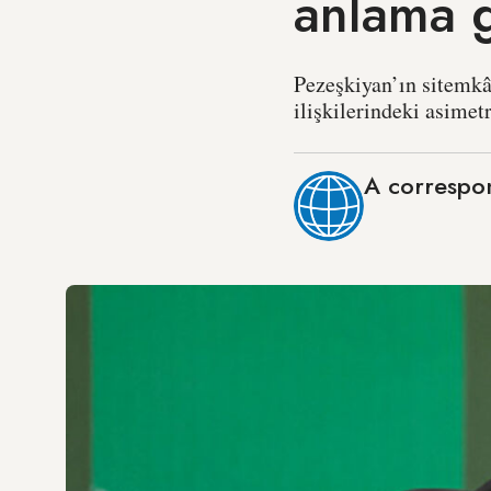
anlama g
Pezeşkiyan’ın sitemkâr
ilişkilerindeki asimetr
A correspo