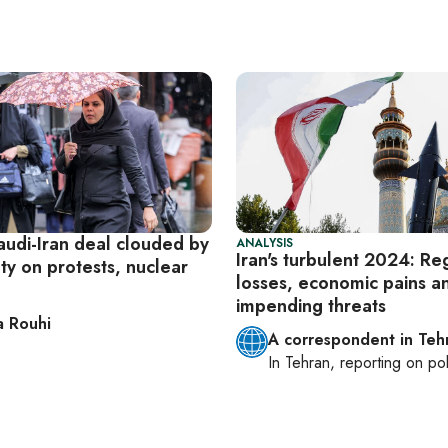
audi-Iran deal clouded by
ANALYSIS
Iran's turbulent 2024: Re
ty on protests, nuclear
losses, economic pains a
impending threats
 Rouhi
A correspondent in Teh
In
Tehran
, reporting on
pol