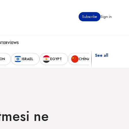
Subscribe
Sign in
NTERVIEWS
See all
NON
ISRAEL
EGYPT
CHINA
UNITED STA
etmesi ne