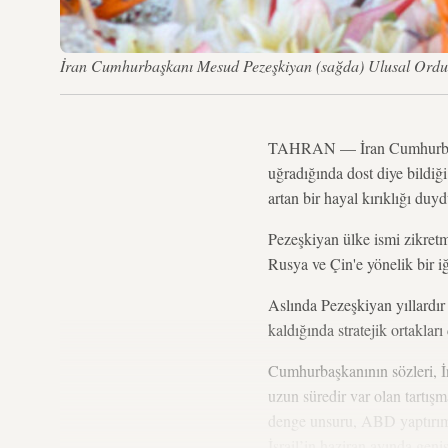
İran Cumhurbaşkanı Mesud Pezeşkiyan (sağda) Ulusal Ordu 
TAHRAN — İran Cumhurbaşkan
uğradığında dost diye bildiği
artan bir hayal kırıklığı du
Pezeşkiyan ülke ismi zikretme
Rusya ve Çin'e yönelik bir 
Aslında Pezeşkiyan yıllardır
kaldığında stratejik ortakları
Cumhurbaşkanının sözleri, İra
uzun süredir var olan tartışma
denge unsuru, ABD yaptırımla
İsrail’in haziran ayında geniş