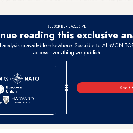
n yönetimini daha derin bir gözden geçirmeye sevk etmiş olabilir.
SUBSCRIBER EXCLUSIVE
nue reading this exclusive an
d analysis unavailable elsewhere. Suscribe to AL-MONITOR 
access everything we publish
See O