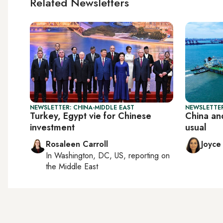
Related Newsletters
NEWSLETTER: CHINA-MIDDLE EAST
NEWSLETTER
Turkey, Egypt vie for Chinese
China and
investment
usual
Rosaleen Carroll
Joyce
In
Washington, DC, US
, reporting on
the Middle East