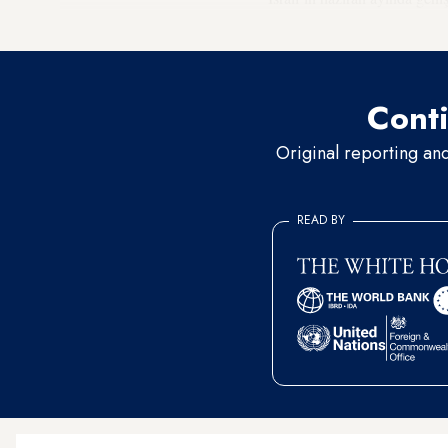
önüne serilen gerçekler, İra
Conti
Original reporting an
READ BY