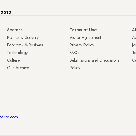
e 2012
Sectors
Terms of Use
A
Politics & Security
Visitor Agreement
A
Economy & Business
Privacy Policy
Jo
Technology
FAQs
T
Culture
Submissions and Discussions
Ca
Our Archive
Policy
onitor.com
.