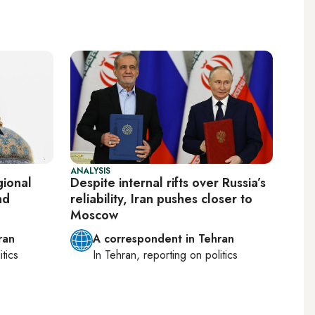
ANALYSIS
gional
Despite internal rifts over Russia’s
nd
reliability, Iran pushes closer to
Moscow
ran
A correspondent in Tehran
itics
In
Tehran
, reporting on
politics