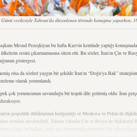
Günü vesilesiyle Tahran'da düzenlenen törende konuşma yaparken, 1
ı Mesud Pezeşkiyan bu hafta Kazvin kentinde yaptığı konuşmada, İra
 ülkelerin sesini çıkarmamasına sitem etti. Bu sözler, İran'ın Çin ve Rus
yduğunun göstergesi.
miş olsa da sözleri yaygın bir şekilde İran'ın “Doğu'ya Bak” stratejisin
iğneleme olarak yorumlandı.
 pek çok yorumcunun savunduğu bir tespiti dile getirmiş oldu: İran gerçe
 duraksıyor.
n'ın jeopolitik ittifaklarının kırılganlığı ve Moskova ve Pekin ile ilişk
ları yeniden alevlendirdi. Tahran yıllardır Çin ve Rusya ile ilişkilerini B
rına karşı bir kalkan, hatta acil durumlarda potansiyel bir askeri day
 çaplı bir hava harekâtıyla İran'ın askeri ve nükleer altyapısına yıkıcı d