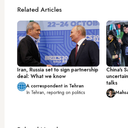
Related Articles
Iran, Russia set to sign partnership
China's S
deal: What we know
uncertain
talks
A correspondent in Tehran
In
Tehran
, reporting on
politics
Mahsa