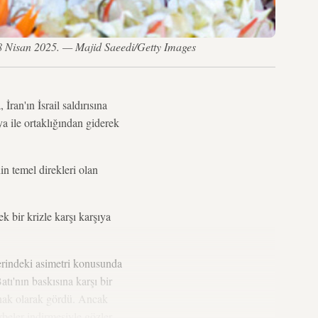
8 Nisan 2025. — Majid Saeedi/Getty Images
n'ın İsrail saldırısına
ya ile ortaklığından giderek
in temel direkleri olan
k bir krizle karşı karşıya
ilerindeki asimetri konusunda
atı'nın baskısına karşı bir
anak olarak gördü. Ancak
arbeler indirmesiyle gözler