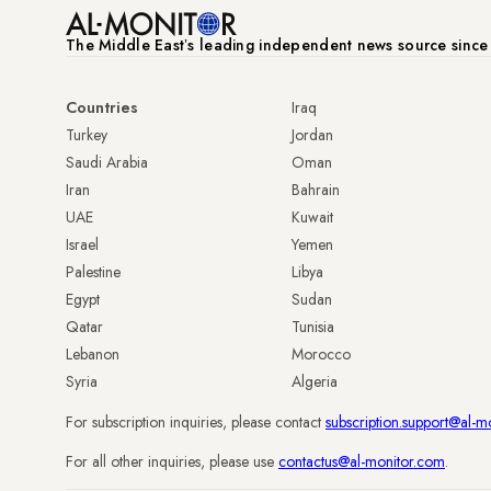
The Middle Eastʼs leading independent news source sinc
Countries
Iraq
Turkey
Jordan
Saudi Arabia
Oman
Iran
Bahrain
UAE
Kuwait
Israel
Yemen
Palestine
Libya
Egypt
Sudan
Qatar
Tunisia
Lebanon
Morocco
Syria
Algeria
For subscription inquiries, please contact
subscription.support@al-m
For all other inquiries, please use
contactus@al-monitor.com
.