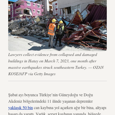
Lawyers collect evidence from collapsed and damaged
buildings in Hatay on March 7, 2023, one month after
massive earthquakes struck southeastern Turkey. — OZAN
KOSE/AFP via Getty Images
Şubat ayı boyunca Türkiye’nin Güneydoğu ve Doğu
Akdeniz bölgelerindeki 11 ilinde yaşanan depremler
yaklaşık 50 bin
can kaybına yol açarken ağır bir bina, altyapı
hasarı da yarattı. Varlık, servet kaybının yanında, bölgede