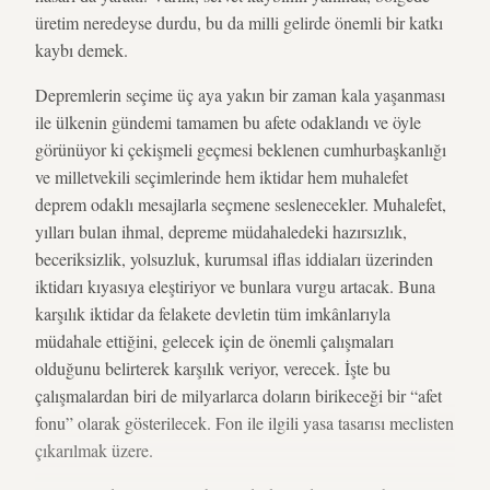
üretim neredeyse durdu, bu da milli gelirde önemli bir katkı
kaybı demek.
Depremlerin seçime üç aya yakın bir zaman kala yaşanması
ile ülkenin gündemi tamamen bu afete odaklandı ve öyle
görünüyor ki çekişmeli geçmesi beklenen cumhurbaşkanlığı
ve milletvekili seçimlerinde hem iktidar hem muhalefet
deprem odaklı mesajlarla seçmene seslenecekler. Muhalefet,
yılları bulan ihmal, depreme müdahaledeki hazırsızlık,
beceriksizlik, yolsuzluk, kurumsal iflas iddiaları üzerinden
iktidarı kıyasıya eleştiriyor ve bunlara vurgu artacak. Buna
karşılık iktidar da felakete devletin tüm imkânlarıyla
müdahale ettiğini, gelecek için de önemli çalışmaları
olduğunu belirterek karşılık veriyor, verecek. İşte bu
çalışmalardan biri de milyarlarca doların birikeceği bir “afet
fonu” olarak gösterilecek. Fon ile ilgili yasa tasarısı meclisten
çıkarılmak üzere.