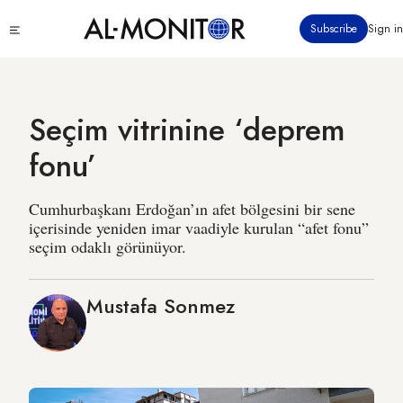
Ana
Click
Subscribe
Sign in
içeriğe
to
atla
see
menu
Seçim vitrinine ‘deprem
fonu’
Cumhurbaşkanı Erdoğan’ın afet bölgesini bir sene
içerisinde yeniden imar vaadiyle kurulan “afet fonu”
seçim odaklı görünüyor.
Mustafa Sonmez