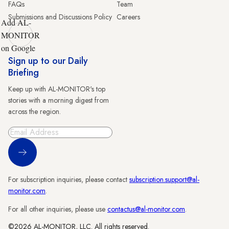
FAQs
Team
Submissions and Discussions Policy
Careers
Add AL-
MONITOR
on Google
Sign up to our Daily
Briefing
Keep up with AL-MONITOR's top
stories with a morning digest from
across the region.
Sign Up
For subscription inquiries, please contact
subscription.support@al-
monitor.com
.
For all other inquiries, please use
contactus@al-monitor.com
.
©2026 AL-MONITOR, LLC. All rights reserved.