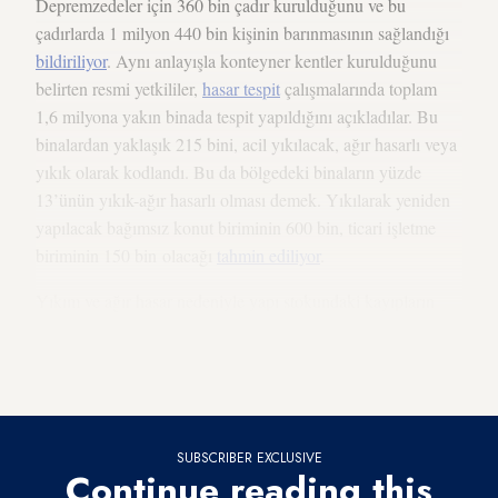
Depremzedeler için 360 bin çadır kurulduğunu ve bu
çadırlarda 1 milyon 440 bin kişinin barınmasının sağlandığı
bildiriliyor
. Aynı anlayışla konteyner kentler kurulduğunu
belirten resmi yetkililer,
hasar tespit
çalışmalarında toplam
1,6 milyona yakın binada tespit yapıldığını açıkladılar. Bu
binalardan yaklaşık 215 bini, acil yıkılacak, ağır hasarlı veya
yıkık olarak kodlandı. Bu da bölgedeki binaların yüzde
13’ünün yıkık-ağır hasarlı olması demek. Yıkılarak yeniden
yapılacak bağımsız konut biriminin 600 bin, ticari işletme
biriminin 150 bin olacağı
tahmin ediliyor
.
Yıkım ve ağır hasar nedeniyle yapı stokundaki kayıpların
yüzde 25’i kadar bir de altyapı maliyeti var. Şehir altyapısı ve
kamusal binaların (okul, hastane ve diğer hizmet binaları)
onarım ve yenilenmesi de ek bir mali yüke yol açacak.
SUBSCRIBER EXCLUSIVE
Continue reading this