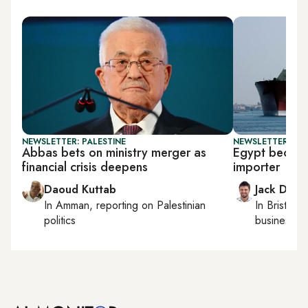
NEWSLETTER: PALESTINE
NEWSLETTER: BUS
Abbas bets on ministry merger as
Egypt becom
financial crisis deepens
importer
Daoud Kuttab
Jack Dutt
In
Amman
, reporting on
Palestinian
In
Bristol
, 
politics
business, c