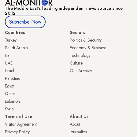
The Middle Eastʼs leading independent news source since
2012
Subscribe Now
Countries
Sectors
Turkey
Politics & Security
Saudi Arabia
Economy & Business
Iran
Technology
UAE
Culture
Israel
Our Archive
Palestine
Egypt
Qatar
Lebanon
Syria
Terms of Use
About Us
Visitor Agreement
About
Privacy Policy
Journalists