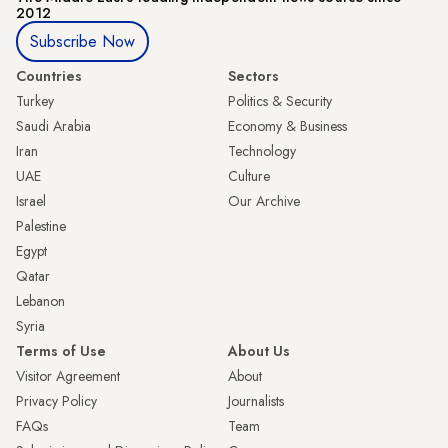
2012
Subscribe Now
Countries
Sectors
Turkey
Politics & Security
Saudi Arabia
Economy & Business
Iran
Technology
UAE
Culture
Israel
Our Archive
Palestine
Egypt
Qatar
Lebanon
Syria
Terms of Use
About Us
Visitor Agreement
About
Privacy Policy
Journalists
FAQs
Team