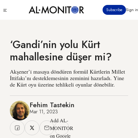
Ana
Click
Subscribe
Sign in
içeriğe
to
atla
see
menu
‘Gandi’nin yolu Kürt
mahallesine düşer mi?
Akşener’i masaya döndüren formül Kürtlerin Millet
İttifakı’nı desteklemesinin zeminini hazırladı. Yine
de Kürt oyu üzerine tehlikeli oyunlar dönebilir.
Fehim Tastekin
Mar 11, 2023
Add AL-
MONITOR
on Google