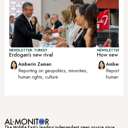
NEWSLETTER: TURKEY
NEWSLETTER: TU
Erdogan’s new rival
How new is T
Amberin Zaman
Amberin 
Reporting on
geopolitics, minorities,
Reporting
human rights, culture
human right
The Middle Eastʼs leading independent news source since