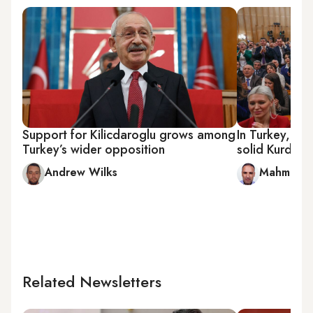
Support for Kilicdaroglu grows among
In Turkey, Er
Turkey’s wider opposition
solid Kurdish
Andrew Wilks
Mahmut Bo
Related Newsletters