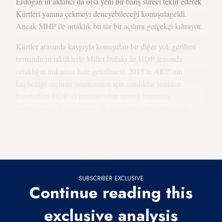
Erdoğan’ın aldatıcı da olsa yeni bir barış süreci teklif ederek
Kürtleri yanına çekmeyi deneyebileceği konuşulageldi.
Ancak MHP ile ortaklık bu tür bir açılımı gerçekçi kılmıyor.
Kürtler arasında kaygıyla konuşulan bir diğer yol, gerilimi
tırmandıran taktiklerle Millet İttifakı ile HDP arasında
ortaklığın imkansız hale getirilmesi. 2015’te AKP’nin
kaybettiği seçimin yenilenmesi için sandıklar yeniden
kurulurken HDP’yi terörize eden strateji başarıyla
uygulanmıştı. Ceylanpınar’da iki polisin öldürülmesinin
ardından PKK’ye karşı askeri harekatlar yeniden başlarken
HDP de baskı altına alınmıştı. HDP pek çok kentte seçim
kampanyası yapamaz hale getirilmişti.
SUBSCRIBER EXCLUSIVE
Continue reading this
exclusive analysis