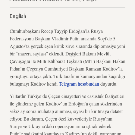
English
Cumhurbaşkanı Recep Tayyip Erdoğan’la Rusya
Federasyonu Başkanı Vladimir Putin arasında Soçi’de 5
Ağustos’ta gerçekleşen kritik zirve sırasında diplomasiye yeni
bir “macera sayfası” eklendi. Dışişleri Bakanı Mevlüt
Çavuşoğlu ile Milli İstihbarat Teşkilatı (MİT) Başkanı Hakan
Fidan’ın Çeçenya Cumhuriyeti Başkanı Ramzan Kadirov’la
görüştüğü ortaya çıktı. Türk tarafının kamuoyundan kaçırdığı
buluşmayı Kadirov kendi
Telegram hesabından
duyurdu.
Yıllardır Türkiye’de Çeçen cinayetleri ve casusluk faaliyetleri
ile gündeme gelen Kadirov’un Erdoğan’a çatan sözlerinden
sekiz ay sonra muhatap alınması, siyasi bir kırılmaya delalet
ediyor. Bu durum, Çeçen özel kuvvetleriyle Rusya’nın
Suriye ve Ukrayna’daki operasyonlarına iştirak ederek
Putin’e sadakatini kanıtlayan Kadirov’un değil, patronunun