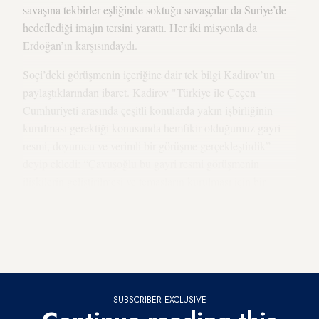
savaşına tekbirler eşliğinde soktuğu savaşçılar da Suriye’de
hedeflediği imajın tersini yarattı. Her iki misyonla da
Erdoğan’ın karşısındaydı.
Soçi’deki görüşmenin içeriğine dair tek bilgi Kadirov’un
paylaştıklarından ibaret. Kadirov "Türkiye ile Çeçen
Cumhuriyeti arasında çeşitli konularda yakın işbirliğinin
kurulması gerektiği konusunda hemfikir olduğumuz gayri
resmi, doyurucu ve verimli bir görüşme gerçekleştirdik”
deyip ekledi: “Çavuşoğlu bu gayri resmi görüşmenin
ilişkilerin geliştirilmesi ve temasların kurulması için bir
başlangıç ​​olması umudunu ifade etti. Ortak girişimlerden her
iki tarafın da yararlanacağını kaydettim.” Kadirov bir de
müjde verdi: “Görüşmenin sonunda seçkin konuklar beni
Türkiye'ye davet etti. Tabii ki kabul ettim."
SUBSCRIBER EXCLUSIVE