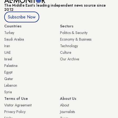
The Middle Eastʼs leading independent news source since
2012
Subscribe Now
Countries
Sectors
Turkey
Politics & Security
Saudi Arabia
Economy & Business
Iran
Technology
UAE
Culture
Israel
Our Archive
Palestine
Egypt
Qatar
Lebanon
Syria
Terms of Use
About Us
Visitor Agreement
About
Privacy Policy
Journalists