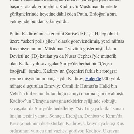
başarısı olarak görülebilir. Kadirov’u Müslüman liderlerle
görüşmelerinde heyetine dâhil eden Putin, Erdoğan’a sıra
geldiğinde bundan sakınıyordu.
Putin, Kadirov’un askerlerini Suriye’de başta Halep olmak
üzere “askeri polis gücü” olarak görevlendirmiş, yerel nüfusa
Rus misyonunun “Müslüman” yüzünü göstermişti. İslam
Devleti’ne (İD) katılan ya da Nusra Cephesi’yle müttefik
olan Kafkasyalı savaşçılar Suriye’de berbat bir “Çeçen
fotoğrafı” bıraktı. Kadirov’un Çeçenleri farklı bir fotoğraf
verme misyonunun parçasıydı. Kadirov,
Halep’te
900 yıllık
minaresi uçurulan Emeviye Camii ile Humus’ta Halid bin
Velid’in türbesinin bulunduğu camiyi onarma işini de almıştı.
Kadirov’un Ukrayna savaşına tekbirler eşliğinde soktuğu
savaşçılar da Suriye’de hedeflediği “sivil inşaya katkı” sunan
imajın tersini yarattı. Sonuçta Erdoğan, Donbas ve Kırım’da
Kiev yönetimini desteklerken Kadirov, Ukrayna’ya karşı Rus
ordusunun vurucu timi vazifesi görüyor. Kadirov, Ukrayna