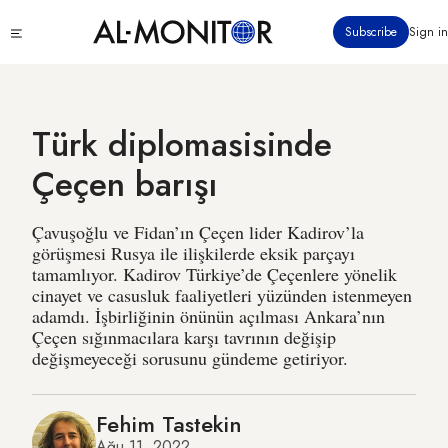
Ana
Click
Subscribe
Sign in
içeriğe
to
atla
see
menu
Türk diplomasisinde
Çeçen barışı
Çavuşoğlu ve Fidan’ın Çeçen lider Kadirov’la
görüşmesi Rusya ile ilişkilerde eksik parçayı
tamamlıyor. Kadirov Türkiye’de Çeçenlere yönelik
cinayet ve casusluk faaliyetleri yüzünden istenmeyen
adamdı. İşbirliğinin önünün açılması Ankara’nın
Çeçen sığınmacılara karşı tavrının değişip
değişmeyeceği sorusunu gündeme getiriyor.
Fehim Tastekin
Ağu 11, 2022