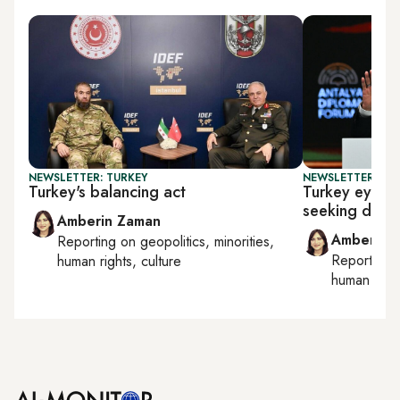
NEWSLETTER: TURKEY
NEWSLETTER: TU
Turkey's balancing act
Turkey eyes Ir
seeking diplo
Amberin Zaman
Amberin 
Reporting on
geopolitics, minorities,
Reporting
human rights, culture
human right