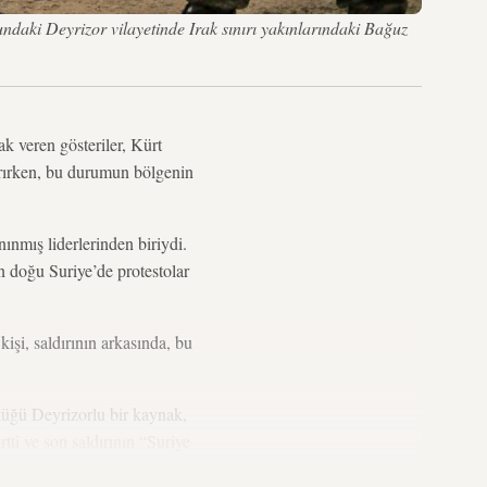
daki Deyrizor vilayetinde Irak sınırı yakınlarındaki Bağuz
k veren gösteriler, Kürt
tırırken, bu durumun bölgenin
ınmış liderlerinden biriydi.
n doğu Suriye’de protestolar
işi, saldırının arkasında, bu
üğü Deyrizorlu bir kaynak,
tti ve son saldırının “Suriye