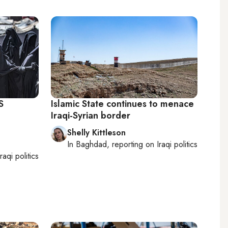
S
Islamic State continues to menace
Iraqi-Syrian border
Shelly Kittleson
In
Baghdad
, reporting on
Iraqi politics
Iraqi politics