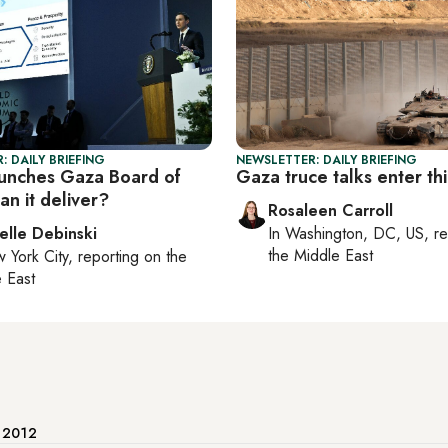
: DAILY BRIEFING
NEWSLETTER: DAILY BRIEFING
unches Gaza Board of
Gaza truce talks enter th
n it deliver?
Rosaleen Carroll
elle Debinski
In
Washington, DC, US
, r
the Middle East
 York City
, reporting on
the
 East
e 2012