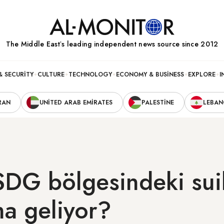
The Middle Eastʼs leading independent news source since 2012
& SECURITY
CULTURE
TECHNOLOGY
ECONOMY & BUSINESS
EXPLORE
I
RAN
UNITED ARAB EMIRATES
PALESTINE
LEBA
SDG bölgesindeki sui
a geliyor?