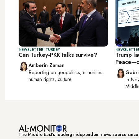
NEWSLETTER: TURKEY
NEWSLETTER
Can Turkey-PKK talks survive?
Trump la
Peace—ca
Amberin Zaman
Reporting on
geopolitics, minorities,
Gabri
human rights, culture
In
New
Middle
The Middle Eastʼs leading independent news source sinc