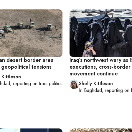
ian desert border area
Iraq’s northwest wary as I
geopolitical tensions
executions, cross-border
movement continue
 Kittleson
hdad
, reporting on
Iraqi politics
Shelly Kittleson
In
Baghdad
, reporting on