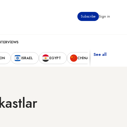
Subscribe
Sign in
NTERVIEWS
See all
NON
ISRAEL
EGYPT
CHINA
UNITED STA
kastlar