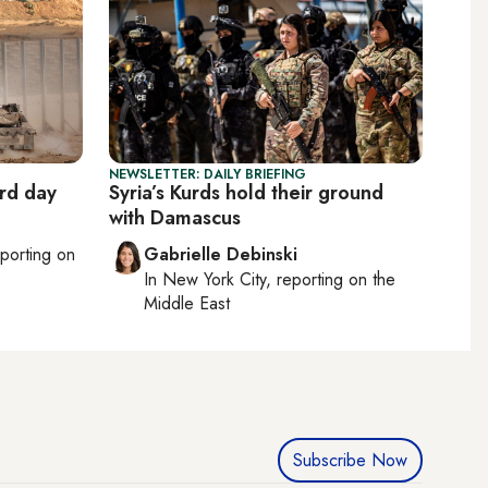
NEWSLETTER: DAILY BRIEFING
ird day
Syria’s Kurds hold their ground
with Damascus
eporting on
Gabrielle Debinski
In
New York City
, reporting on
the
Middle East
Subscribe Now