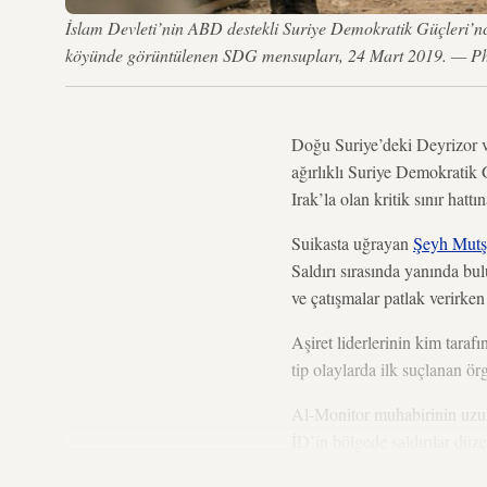
İslam Devleti’nin ABD destekli Suriye Demokratik Güçleri’nc
köyünde görüntülenen SDG mensupları, 24 Mart 2019. — 
Doğu Suriye’deki Deyrizor vi
ağırlıklı Suriye Demokratik 
Irak’la olan kritik sınır hatt
Suikasta uğrayan
Şeyh Mutş
Saldırı sırasında yanında bu
ve çatışmalar patlak verir
Aşiret liderlerinin kim tara
tip olaylarda ilk suçlanan ör
Al-Monitor muhabirinin uzu
İD’in bölgede saldırılar düze
rejimiyle bağlantılı” kişileri