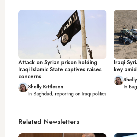
Attack on Syrian prison holding
Iraqi-Syr
Iraqi Islamic State captives raises
key amid 
concerns
Shelly
Shelly Kittleson
In
Bag
In
Baghdad
, reporting on
Iraqi politics
Related Newsletters