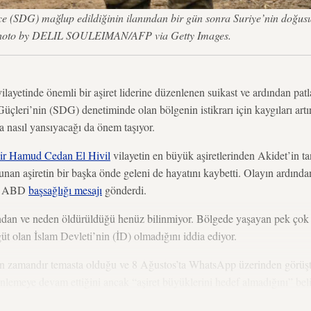
e (SDG) mağlup edildiğinin ilanından bir gün sonra Suriye’nin doğusun
Photo by DELIL SOULEIMAN/AFP via Getty Images.
layetinde önemli bir aşiret liderine düzenlenen suikast ve ardından patla
Güçleri’nin (SDG) denetiminde olan bölgenin istikrarı için kaygıları ar
ına nasıl yansıyacağı da önem taşıyor.
ir Hamud Cedan El Hivil
vilayetin en büyük aşiretlerinden Akidet’in tan
lunan aşiretin bir başka önde geleni de hayatını kaybetti. Olayın ardında
ken ABD
başsağlığı mesajı
gönderdi.
fından ve neden öldürüldüğü henüz bilinmiyor. Bölgede yaşayan pek çok k
güt olan İslam Devleti’nin (İD) olmadığını iddia ediyor.
n zamandır temasta olduğu ve 8 Ağustos’ta WhatsApp üzerinden görüşt
nlemeye devam ettiğini ancak “aşiret büyüklerini hedef almadığını” belir
n işi olduğunu iddia etti.