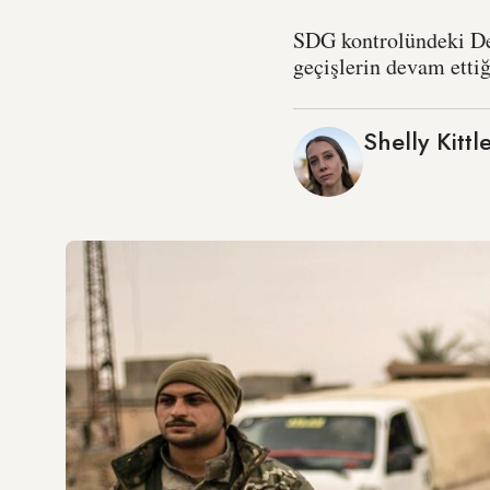
SDG kontrolündeki Dey
geçişlerin devam ettiği
Shelly Kittl