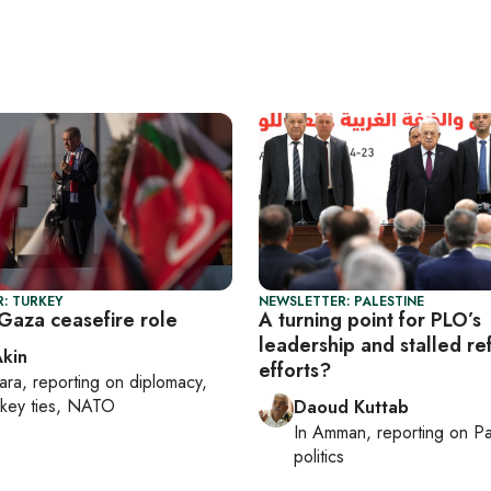
: TURKEY
NEWSLETTER: PALESTINE
 Gaza ceasefire role
A turning point for PLO’s
leadership and stalled r
Akin
efforts?
ara
, reporting on
diplomacy,
rkey ties, NATO
Daoud Kuttab
In
Amman
, reporting on
Pa
politics