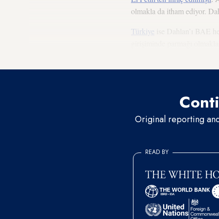
olmakla da itham ediyor. Da
Türkiye
ise Dahlan’ı BAE he
girişiminde parmağı olmakla
kullandı.
Conti
Original reporting an
READ BY