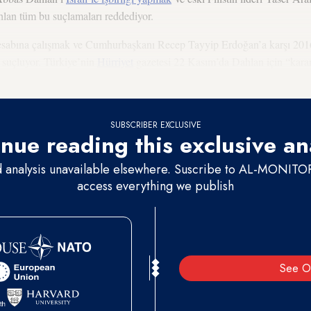
hlan tüm bu suçlamaları reddediyor.
sabına çalışmak ve Cumhurbaşkanı Recep Tayyip Erdoğan’a karşı 201
 suçluyor. Türkiye’nin
Hürriyet
gazetesi 22 Kasım’da Dahlan için “karanl
SUBSCRIBER EXCLUSIVE
nue reading this exclusive an
d analysis unavailable elsewhere. Suscribe to AL-MONITOR 
access everything we publish
See O