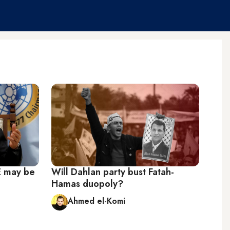
AE may be
Will Dahlan party bust Fatah-
Hamas duopoly?
Ahmed el-Komi