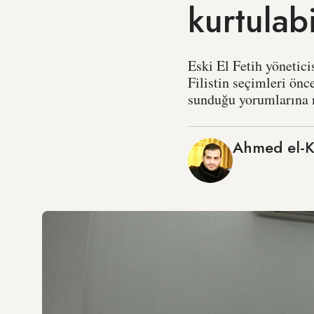
kurtulab
Eski El Fetih yönetic
Filistin seçimleri ön
sunduğu yorumlarına n
Ahmed el-