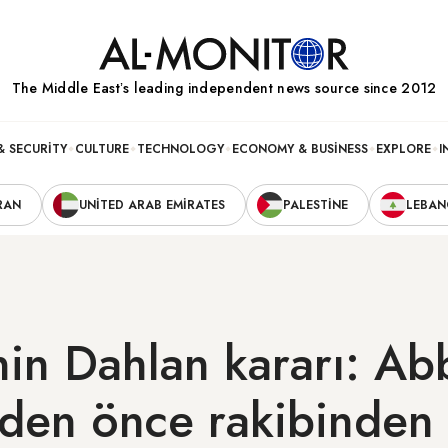
The Middle Eastʼs leading independent news source since 2012
& SECURITY
CULTURE
TECHNOLOGY
ECONOMY & BUSINESS
EXPLORE
I
RAN
UNITED ARAB EMIRATES
PALESTINE
LEBA
’nin Dahlan kararı: Ab
rden önce rakibinden