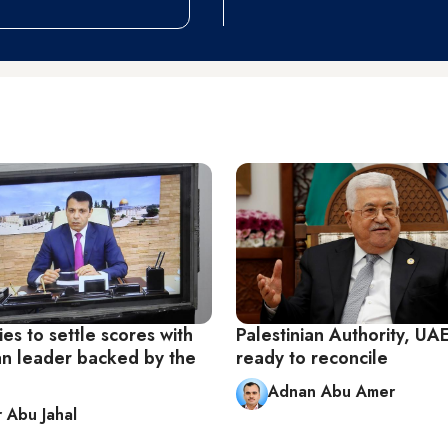
ies to settle scores with
Palestinian Authority, U
ian leader backed by the
ready to reconcile
Adnan Abu Amer
r Abu Jahal