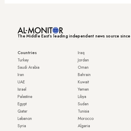
The Middle Eastʼs leading independent news source sinc
Countries
Iraq
Turkey
Jordan
Saudi Arabia
Oman
Iran
Bahrain
UAE
Kuwait
Israel
Yemen
Palestine
Libya
Egypt
Sudan
Qatar
Tunisia
Lebanon
Morocco
Syria
Algeria