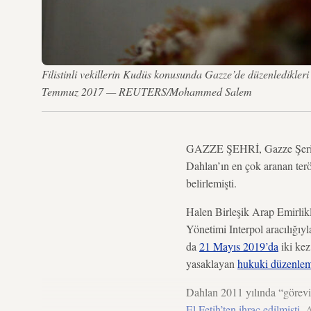
Filistinli vekillerin Kudüs konusunda Gazze’de düzenledikle
Temmuz 2017 — REUTERS/Mohammed Salem
GAZZE ŞEHRİ, Gazze Şeridi 
Dahlan’ın en çok aranan terö
belirlemişti.
Halen Birleşik Arap Emirlik
Yönetimi Interpol aracılığıyl
da
21 Mayıs 2019’da
iki kez
yasaklayan
hukuki düzenlem
Dahlan 2011 yılında “görevi 
El Fetih’ten ihraç edilmişti
. 