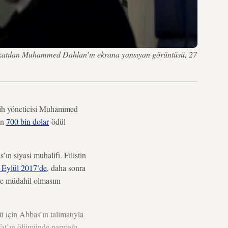
la katılan Muhammed Dahlan’ın ekrana yansıyan görüntüsü, 27
tih yöneticisi Muhammed
in
700 bin dolar
ödül
n siyasi muhalifi. Filistin
 Eylül 2017’de
, daha sonra
ere müdahil olmasını
 için Abbas’ın talimatıyla
rafat’ın ölümünde parmağı