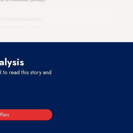
6’da düzenlenen darbe
ıklar prensi” tabirini
alysis
to read this story and
ffers