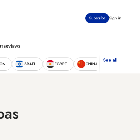
Subscribe
Sign in
NTERVIEWS
See all
NON
ISRAEL
EGYPT
CHINA
UNITED STA
bas