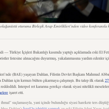
ri olağanüstü oturuma Birleşik Arap Emirlikleri’nden video konferans
— Türkiye İçişleri Bakanlığı kasımda yaptığı açıklamada eski El Fe
ristler listesine alınacağını duyurmuş, yakalanmasına yardım edenler iç
leri’nde (BAE) yaşayan Dahlan, Filistin Devlet Başkanı Mahmud Abbas’ı
a Dahlan için kırmızı bülten çıkarmaya çalışmıştı. Bu talep ilk olarak
27
 reddedildi. Interpol ret kararına gerekçe olarak siyasi nitelikli meselel
elere
işaret etti.
ihmal” suçlamasıyla, yani içinde bulunduğu siyasi harekete ters düştüğü
Abbas Dahlan’ı
İsrail’le işbirliği yapmak
ve eski Filistin lideri Yaser A