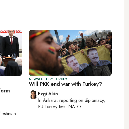
NEWSLETTER: TURKEY
Will PKK end war with Turkey?
eform
Ezgi Akin
In
Ankara
, reporting on
diplomacy,
EU-Turkey ties, NATO
lestinian