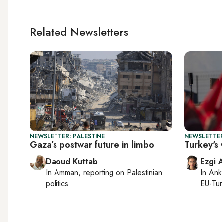
Related Newsletters
NEWSLETTER: PALESTINE
NEWSLETTER
Gaza’s postwar future in limbo
Turkey's
Daoud Kuttab
Ezgi 
In
Amman
, reporting on
Palestinian
In
Ank
politics
EU-Tu