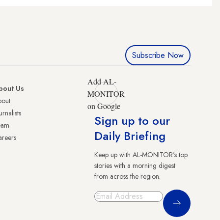
Subscribe Now
Add AL-
bout Us
MONITOR
bout
on Google
urnalists
Sign up to our
eam
Daily Briefing
reers
Keep up with AL-MONITOR's top
stories with a morning digest
from across the region.
Sign Up