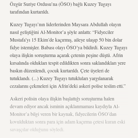
Özgür Suriye Ordusu’na (ÖSO) bağlı Kuzey Tugayı
tarafından kurtarıldı.
Kuzey Tugayı’nın liderlerinden Maysara Abdullah olayın
nasıl geliştiğini Al-Monitor’a şöyle anlattı: “Fidyeciler
Mustafa’yı 15 Ekim’de kaçırmış, aileye ulaşıp 50 bin dolar
fidye istemişler. Babası olayı ÖSO’ya bildirdi. Kuzey Tugayı
olaya ilişkin soruşturma açarak çetenin peşine düştü. Afrin
kırsalında oldukları tespit edildikten sonra saklandıkları yere
baskın düzenlendi, çocuk kurtarıldı. Çete üyeleri de
tutuklandı. (...) Kuzey Tugayı tutukluları yargılanarak
cezalarını çekmeleri için Afrin’deki askeri polise teslim etti.”
Askeri polisin olaya ilişkin başlattığı soruşturma halen
devam ediyor ancak isminin açıklanmaması kaydıyla Al-
Monitor’a bilgi veren bir kaynak, fidyecilerin ÖSO’dan
kovulduktan sonra para için adam kaçırma çetesi kuran eski
savaşçılar olduğunu söyledi.