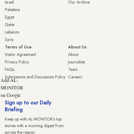
Israel
Our Archive
Palestine
Egypt
Qatar
Lebanon
Syria
Terms of Use
About Us
Visitor Agreement
About
Privacy Policy
Journalists
FAQs
Team
Submissions and Discussions Policy
Careers
Add AL-
MONITOR
on Google
Sign up to our Daily
Briefing
Keep up with AL-MONITOR's top
stories with a morning digest from
across the region.