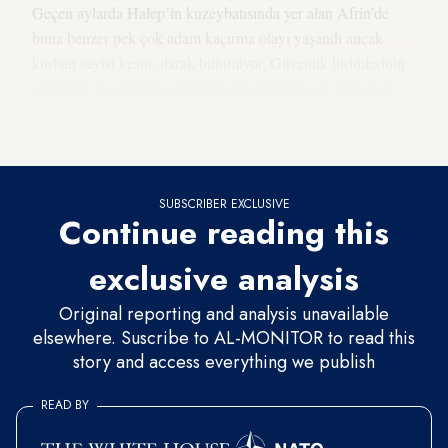
Geçen aylarda Halep’in kuzeybatısında yer alan Afrin’de
buna benzer pek çok adam kaçırma olayı yaşandı ancak
kurban sayısı kesin olarak bilinmiyor. Güvenlik birimlerinin
çetelere karşı gerekli tedbirleri almadığından şikayet eden
Afrinli vatandaşlar, olaylardan ÖSO ve askeri polisi sorumlu
tutuyor.
SUBSCRIBER EXCLUSIVE
Continue reading this
exclusive analysis
Original reporting and analysis unavailable
elsewhere. Suscribe to AL-MONITOR to read this
story and access everything we publish
READ BY