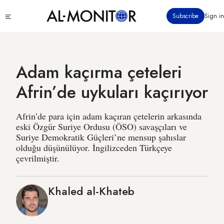
Ana
Click
Subscribe
Sign in
içeriğe
to
atla
see
menu
Adam kaçırma çeteleri
Afrin’de uykuları kaçırıyor
Afrin’de para için adam kaçıran çetelerin arkasında
eski Özgür Suriye Ordusu (ÖSO) savaşçıları ve
Suriye Demokratik Güçleri’ne mensup şahıslar
olduğu düşünülüyor. İngilizceden Türkçeye
çevrilmiştir.
Khaled al-Khateb