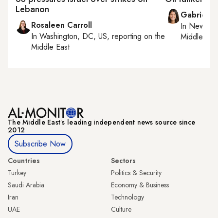
Lebanon
Gabrielle
Rosaleen Carroll
In
New York
In
Washington, DC, US
, reporting on
the
Middle Eas
Middle East
The Middle Eastʼs leading independent news source since
2012
Subscribe Now
Countries
Sectors
Turkey
Politics & Security
Saudi Arabia
Economy & Business
Iran
Technology
UAE
Culture