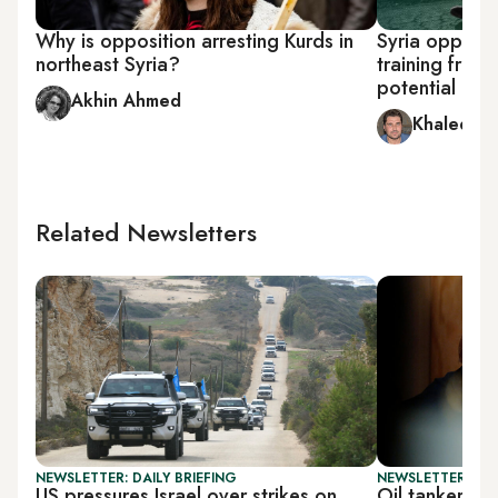
Why is opposition arresting Kurds in
Syria oppositi
northeast Syria?
training from
potential bat
Akhin Ahmed
Khaled al
Related Newsletters
NEWSLETTER: DAILY BRIEFING
NEWSLETTER: DAI
US pressures Israel over strikes on
Oil tanker sei