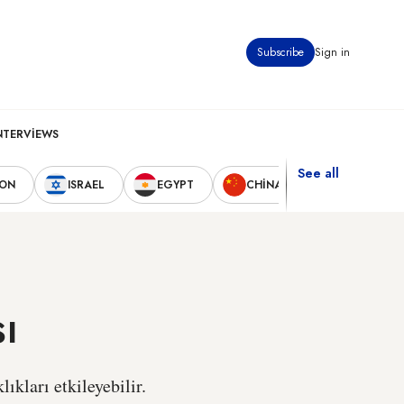
Subscribe
Sign in
NTERVIEWS
See all
NON
ISRAEL
EGYPT
CHINA
UNITED STA
ı
kları etkileyebilir.