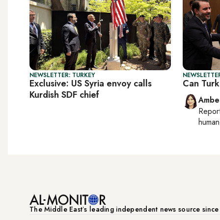
NEWSLETTER: TURKEY
NEWSLETTER
Exclusive: US Syria envoy calls
Can Turk
Kurdish SDF chief
Ambe
Repor
human 
The Middle Eastʼs leading independent news source sinc