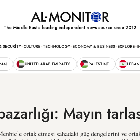
The Middle Eastʼs leading independent news source since 2012
& SECURITY
CULTURE
TECHNOLOGY
ECONOMY & BUSINESS
EXPLORE
I
RAN
UNITED ARAB EMIRATES
PALESTINE
LEBA
azarlığı: Mayın tarlas
nbic’e ortak etmesi sahadaki güç dengelerini ve ortaklı