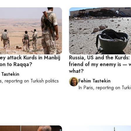
ey attack Kurds in Manbij
Russia, US and the Kurds:
on to Raqqa?
friend of my enemy is — w
what?
 Tastekin
s
, reporting on
Turkish politics
Fehim Tastekin
In
Paris
, reporting on
Turki