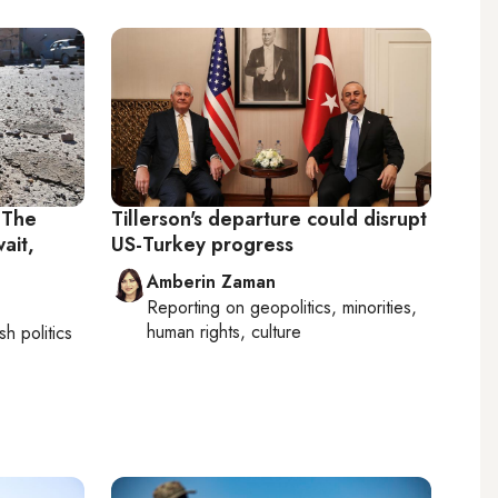
 The
Tillerson's departure could disrupt
ait,
US-Turkey progress
Amberin Zaman
Reporting on
geopolitics, minorities,
human rights, culture
sh politics