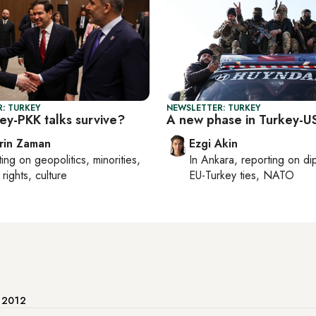
: TURKEY
NEWSLETTER: TURKEY
ey-PKK talks survive?
A new phase in Turkey-US
rin Zaman
Ezgi Akin
ting on
geopolitics, minorities,
In
Ankara
, reporting on
di
rights, culture
EU-Turkey ties, NATO
e 2012