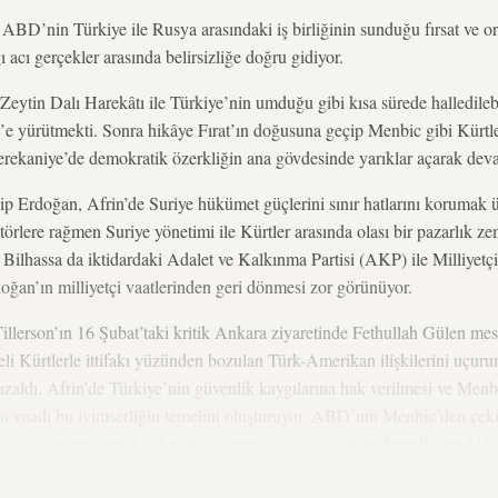
ABD’nin Türkiye ile Rusya arasındaki iş birliğinin sunduğu fırsat ve ort
ığı acı gerçekler arasında belirsizliğe doğru gidiyor.
 Zeytin Dalı Harekâtı ile Türkiye’nin umduğu gibi kısa sürede halledileb
’e yürütmekti. Sonra hikâye Fırat’ın doğusuna geçip Menbic gibi Kürtle
rekaniye’de demokratik özerkliğin ana gövdesinde yarıklar açarak dev
Erdoğan, Afrin’de Suriye hükümet güçlerini sınır hatlarını korumak 
törlere rağmen Suriye yönetimi ile Kürtler arasında olası bir pazarlık ze
r. Bilhassa da iktidardaki Adalet ve Kalkınma Partisi (AKP) ile Milliyet
doğan’ın milliyetçi vaatlerinden geri dönmesi zor görünüyor.
llerson’ın 16 Şubat’taki kritik Ankara ziyaretinde Fethullah Gülen me
eli Kürtlerle ittifakı yüzünden bozulan Türk-Amerikan ilişkilerini uç
 azaldı. Afrin’de Türkiye’nin güvenlik kaygılarına hak verilmesi ve Me
sı vaadi bu iyimserliğin temelini oluşturuyor. ABD’nin Menbic’den çe
ir iç tüketime yönelik çıkışlara rağmen Ankara’nın esas
formülü
ortaklık
) kentten çıkarılması ve kontrolün Amerikan ve Türk askerleri tarafınd