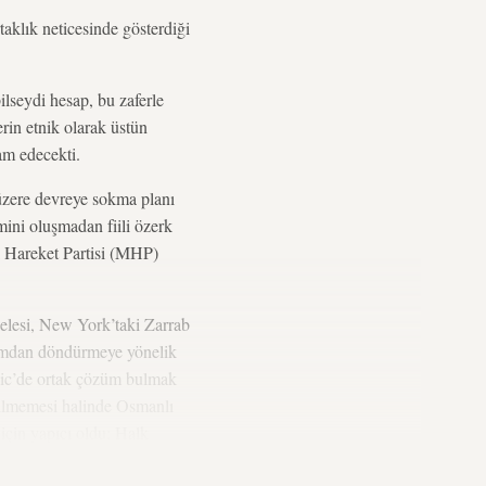
aklık neticesinde gösterdiği
ilseydi hesap, bu zaferle
rin etnik olarak üstün
am edecekti.
üzere devreye sokma planı
mini oluşmadan fiili özerk
çi Hareket Partisi (MHP)
selesi, New York’taki Zarrab
urumdan döndürmeye yönelik
nbic’de ortak çözüm bulmak
kilmemesi halinde Osmanlı
 için yapıcı oldu: Halk
an sağlanması.