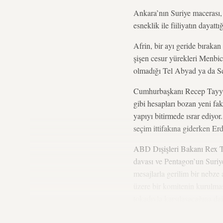
Ankara’nın Suriye macerası, 
esneklik ile fiiliyatın dayatt
Afrin, bir ayı geride bırakan
şişen cesur yürekleri Menbic
olmadığı Tel Abyad ya da Se
Cumhurbaşkanı Recep Tayyip 
gibi hesapları bozan yeni fak
yapıyı bitirmede ısrar ediyo
seçim ittifakına giderken Er
ABD Dışişleri Bakanı Rex Ti
davası ve Pentagon’un Suriy
mesajlarla gerilim bir nebze
üzere bir komitenin kurulma
tokadıyla karşılaşacağına da
Savunma Birlikleri’nin (YPG