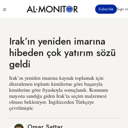
Ana
Click
Subscribe
Sign in
içeriğe
to
atla
see
menu
Irak’ın yeniden imarına
hibeden çok yatırım sözü
geldi
Irak’ın yeniden imarına kaynak toplamak için
düzenlenen toplantı kimilerine göre başarıyla
kimilerine göre fiyaskoyla sonuçlandı. Konunun
mayısta sandığa giden Irak’ta seçim malzemesi
olması bekleniyor. İngilizceden Türkçeye
çevrilmiştir.
Omar Sattar