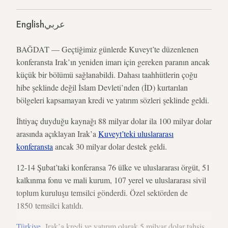
English
عربي
BAĞDAT — Geçtiğimiz günlerde Kuveyt’te düzenlenen
konferansta Irak’ın yeniden imarı için gereken paranın ancak
küçük bir bölümü sağlanabildi. Dahası taahhütlerin çoğu
hibe şeklinde değil İslam Devleti’nden (İD) kurtarılan
bölgeleri kapsamayan kredi ve yatırım sözleri şeklinde geldi.
İhtiyaç duyduğu kaynağı 88 milyar dolar ila 100 milyar dolar
arasında açıklayan Irak’a
Kuveyt’teki uluslararası
konferansta
ancak 30 milyar dolar destek geldi.
12-14 Şubat’taki konferansa 76 ülke ve uluslararası örgüt, 51
kalkınma fonu ve mali kurum, 107 yerel ve uluslararası sivil
toplum kuruluşu temsilci gönderdi. Özel sektörden de
1850 temsilci katıldı.
Türkiye
, Irak’a kredi ve yatırım olarak 5 milyar dolar tahsis