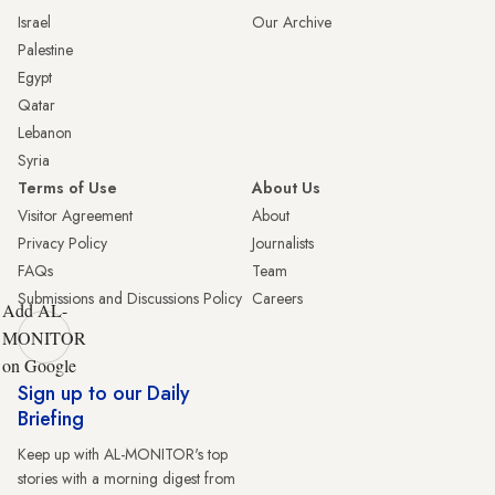
Israel
Our Archive
Palestine
Egypt
Qatar
Lebanon
Syria
Terms of Use
About Us
Visitor Agreement
About
Privacy Policy
Journalists
FAQs
Team
Submissions and Discussions Policy
Careers
Add AL-
MONITOR
on Google
Sign up to our Daily
Briefing
Keep up with AL-MONITOR's top
stories with a morning digest from