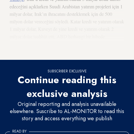
edeceğini açıklarken Suudi Arabistan yatırım projeleri için 1
milyar dolar, Irak’ın ihracatını desteklemek için de 500
milyon dolar vereceğini söyledi. Katar kredi ve yatırım olarak
1 milyar dolar, Kuveyt de yine kredi ve yatırım olarak 2
milyar dolar taahhüt etti. ABD herhangi bir hibede
bulunmazken
Amerikan İhracat-İthalat Bankası’nın
Bağdat’a
yaklaşık 3 milyar dolar kredi vereceğini açıkladı.
SUBSCRIBER EXCLUSIVE
Continue reading this
exclusive analysis
Original reporting and analysis unavailable
elsewhere. Suscribe to AL-MONITOR to read this
story and access everything we publish
READ BY