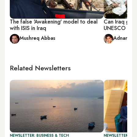
The false 'Awakening' model to deal
Can Iraq get 
with ISIS in Iraq
UNESCO World
Mushreq Abbas
Adnan Ab
Related Newsletters
NEWSLETTER: BUSINESS & TECH
NEWSLETTER: GU