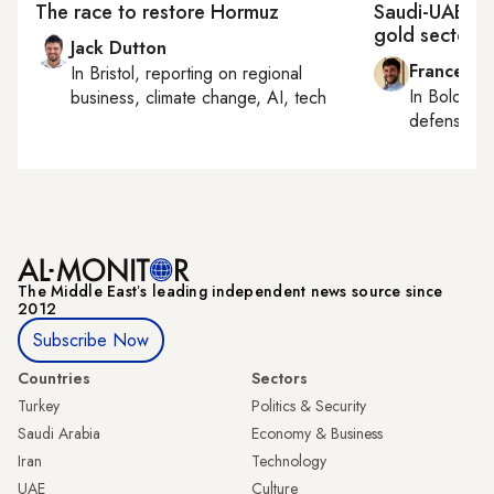
The race to restore Hormuz
Saudi-UAE riva
gold sector
Jack Dutton
Francesco
In
Bristol
, reporting on
regional
In
Bologna
business, climate change, AI, tech
defense, e
The Middle Eastʼs leading independent news source since
2012
Subscribe Now
Countries
Sectors
Turkey
Politics & Security
Saudi Arabia
Economy & Business
Iran
Technology
UAE
Culture