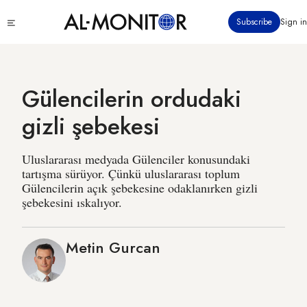
Ana
Click
Subscribe
Sign in
içeriğe
to
atla
see
menu
Gülencilerin ordudaki
gizli şebekesi
Uluslararası medyada Gülenciler konusundaki
tartışma sürüyor. Çünkü uluslararası toplum
Gülencilerin açık şebekesine odaklanırken gizli
şebekesini ıskalıyor.
Metin Gurcan