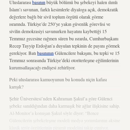
Uluslararası
basının
büyük bölümü bu şebekeyi halen ılımlı
İslam’ı savunan, farklı kesimlerle diyaloga açık, demokratik
değerlere bağlı bir sivil toplum örgütü olarak görme
ısrarında. Türkiye’de 250’ye yakın güvenlik görevlisi ve
sivilin demokrasiyi savunurken hayatını kaybettiği 15
Temmuz gecesine rağmen süren bu ısrarda, Cumhurbaşkanı
Recep Tayyip Erdoğan’a duyulan tepkinin de payını görmek
gerekiyor. Batı
basınının
Gülencilere bakışını, bu tepki ve 15
Temmuz sonrasında Türkiye’deki otoriterleşme eğilimlerinin
kurumsallaşacağı endişesi zehirliyor.
Peki uluslararası kamuoyunun bu konuda niçin kafası
karışık?
Şehir Üniversitesi’nden Kahraman Şakul’a göre Gülenci
şebeke sanıldığından daha karmaşık bir ağlar ilişkisine sahip.
Al-Monitor’a konuşan Şakul söyle diyor: “Bence
Gülencilerin şebekeleşme modeli medya yorumlarının aksine
klasik terör örgütlerinin piramit modelini takip etmiyor.