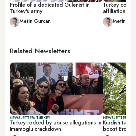
Profile of a dedicated Gulenist in
Turkey coup 
Turkey's army
affiliation
Metin Gurcan
Metin Gu
Related Newsletters
NEWSLETTER: TURKEY
NEWSLETTER: TU
Turkey rocked by abuse allegations in
Kurdish talks
Imamoglu crackdown
boost Erdoga