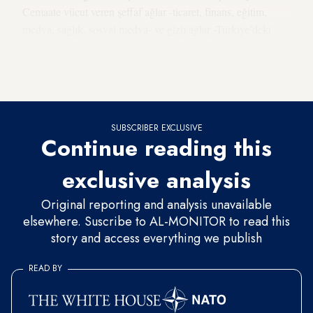
Cemaate vücut veren şeffaf ağlar -ticaret, finans, eğitim,
medya, sağlık, sosyal medya- ve gizli ağlar -Türkiye’deki
askeri ve istihbarat bürokrasisi- var. Bu şeffaf ağları, zararsız
bir sarmaşık demetine, gizli ağları ise zehirli bir sarmaşık
demetine benzetmek mümkün”.
SUBSCRIBER EXCLUSIVE
Continue reading this
exclusive analysis
Original reporting and analysis unavailable
elsewhere. Suscribe to AL-MONITOR to read this
story and access everything we publish
READ BY