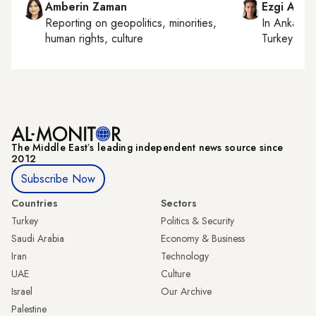
Amberin Zaman
Ezgi Akin
Reporting on
geopolitics, minorities,
In
Ankara
,
human rights, culture
Turkey tie
The Middle Eastʼs leading independent news source since
2012
Subscribe Now
Countries
Sectors
Turkey
Politics & Security
Saudi Arabia
Economy & Business
Iran
Technology
UAE
Culture
Israel
Our Archive
Palestine