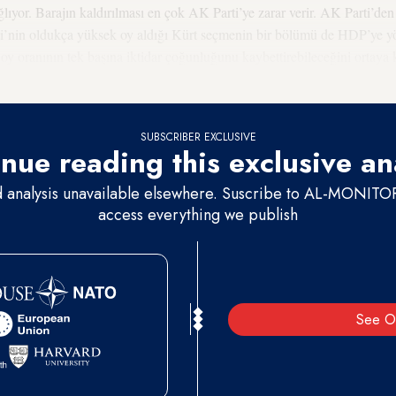
ıyor. Barajın kaldırılması en çok AK Parti’ye zarar verir. AK Parti’den 
i’nin oldukça yüksek oy aldığı Kürt seçmenin bir bölümü de HDP’ye yön
 oy oranının tek başına iktidar çoğunluğunu kaybettirebileceğini ortaya
lan AKP için barajsız girilecek bir seçim tehlike çanlarının çalması anl
SUBSCRIBER EXCLUSIVE
nue reading this exclusive an
d analysis unavailable elsewhere. Suscribe to AL-MONITOR 
access everything we publish
See O