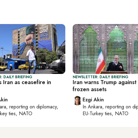
: DAILY BRIEFING
NEWSLETTER: DAILY BRIEFING
s Iran as ceasefire in
Iran warns Trump against 
frozen assets
Akin
Ezgi Akin
ara
, reporting on
diplomacy,
In
Ankara
, reporting on
di
rkey ties, NATO
EU-Turkey ties, NATO