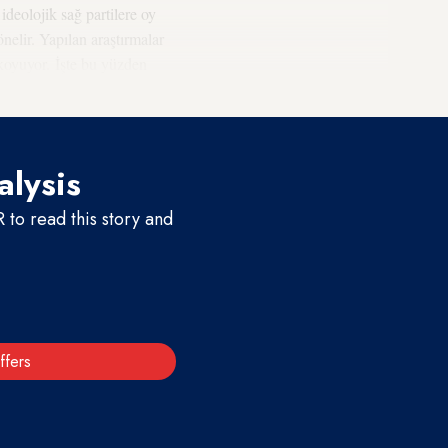
ideolojik sağ partilere oy
elir. Yapılan araştırmalar
 koyuyor. İşte bu yüzden
amına geliyor.
alysis
to read this story and
ffers