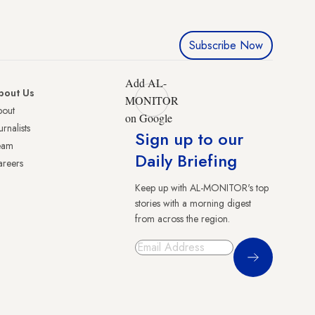
Subscribe Now
Add AL-
bout Us
MONITOR
bout
on Google
urnalists
Sign up to our
eam
Daily Briefing
reers
Keep up with AL-MONITOR's top
stories with a morning digest
from across the region.
Sign Up