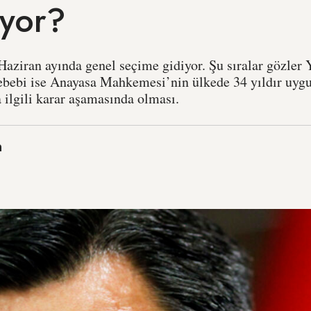
ıyor?
 Haziran ayında genel seçime gidiyor. Şu sıralar gözl
ebebi ise Anayasa Mahkemesi’nin ülkede 34 yıldır uyg
 ilgili karar aşamasında olması.
n