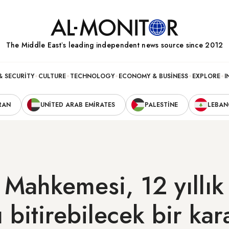
The Middle Eastʼs leading independent news source since 2012
& SECURITY
CULTURE
TECHNOLOGY
ECONOMY & BUSINESS
EXPLORE
I
RAN
UNITED ARAB EMIRATES
PALESTINE
LEBA
 Mahkemesi, 12 yıllı
ı bitirebilecek bir ka