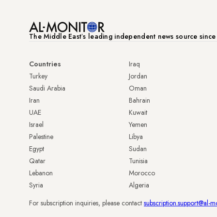
The Middle Eastʼs leading independent news source sinc
Countries
Iraq
Turkey
Jordan
Saudi Arabia
Oman
Iran
Bahrain
UAE
Kuwait
Israel
Yemen
Palestine
Libya
Egypt
Sudan
Qatar
Tunisia
Lebanon
Morocco
Syria
Algeria
For subscription inquiries, please contact
subscription.support@al-m