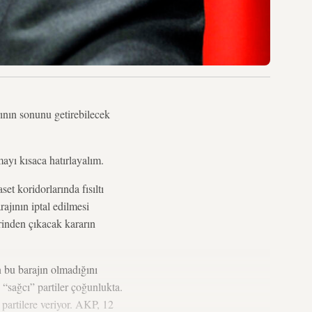
ının sonunu getirebilecek
ayı kısaca hatırlayalım.
et koridorlarında fısıltı
ajının iptal edilmesi
rinden çıkacak kararın
 bu barajın olmadığını
 “sağcı” partiler çoğunlukta.
 partilere veriyor. AKP, 12