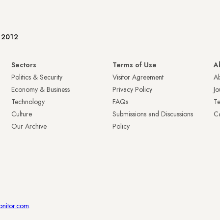
e 2012
Sectors
Terms of Use
A
Politics & Security
Visitor Agreement
A
Economy & Business
Privacy Policy
Jo
Technology
FAQs
T
Culture
Submissions and Discussions
Ca
Our Archive
Policy
onitor.com
.