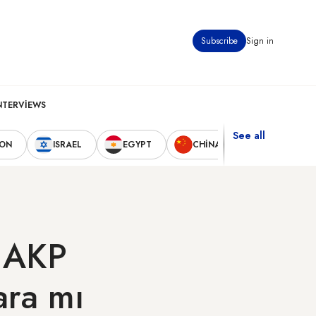
Subscribe
Sign in
NTERVIEWS
See all
NON
ISRAEL
EGYPT
CHINA
UNITED STA
k AKP
rara mı