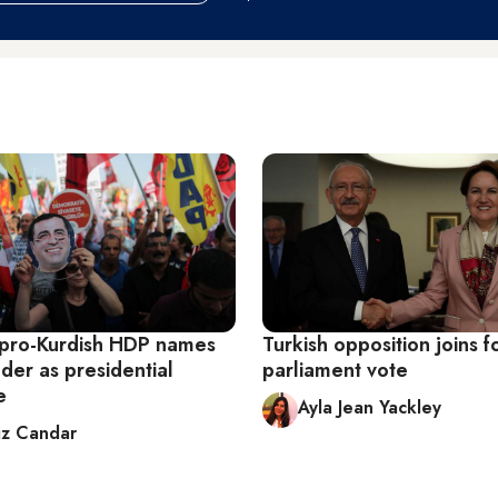
 pro-Kurdish HDP names
Turkish opposition joins f
ader as presidential
parliament vote
e
Ayla Jean Yackley
z Candar