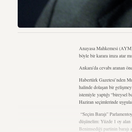
Anayasa Mahkemesi (AYM), ül
böyle bir karara imza atar mı
Ankara’da cevabı aranan önem
Habertürk Gazetesi’nden 
halinde dolaşan bir gelişmey
istemiyle yaptığı “bireysel 
Haziran seçimlerinde uygula
“Seçim Barajı” Parlamentoya 
düşünelim: Yüzde 1 oy alan s
Benimsediği partinin barajı 