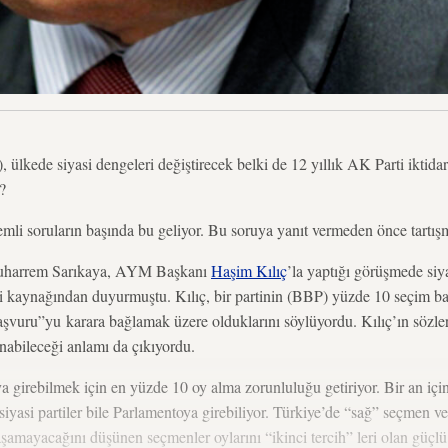
kede siyasi dengeleri değiştirecek belki de 12 yıllık AK Parti iktidar
?
li soruların başında bu geliyor. Bu soruya yanıt vermeden önce tartışm
Muharrem Sarıkaya, AYM Başkanı
Haşim Kılıç
’la yaptığı görüşmede siyas
i kaynağından duyurmuştu. Kılıç, bir partinin (BBP) yüzde 10 seçim bar
başvuru”yu karara bağlamak üzere olduklarını söylüyordu. Kılıç’ın sözle
nabileceği anlamı da çıkıyordu.
girebilmek için en yüzde 10 oy alma zorunluluğu getiriyor. Bir an için
iyasi partiler bile Parlamentoya girebiliyor. Türkiye’de “sağ” seçmen ve
aşamayacağını düşünen seçmenler oylarını “ikinci tercih” leri olan güçlü