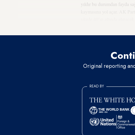
yıldır bu durumdan fayda sağl
kaymasına yol açar. AK Part
yüzde 40’ın altında alınacak
yerel seçimde oyu yüzde 45 o
Conti
Original reporting an
READ BY